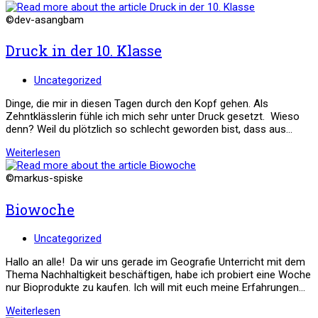
(Avocado-
Dip)
©dev-asangbam
Druck in der 10. Klasse
Beitrags-
Uncategorized
Kategorie:
Dinge, die mir in diesen Tagen durch den Kopf gehen. Als
Zehntklässlerin fühle ich mich sehr unter Druck gesetzt. Wieso
denn? Weil du plötzlich so schlecht geworden bist, dass aus…
Druck
Weiterlesen
in
der
©markus-spiske
10.
Klasse
Biowoche
Beitrags-
Uncategorized
Kategorie:
Hallo an alle! Da wir uns gerade im Geografie Unterricht mit dem
Thema Nachhaltigkeit beschäftigen, habe ich probiert eine Woche
nur Bioprodukte zu kaufen. Ich will mit euch meine Erfahrungen…
Biowoche
Weiterlesen