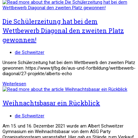
Milchproduktion
Die Schülerzeitung hat bei dem
Wettbewerb Diagonal den zweiten Platz
gewonnen!
Beitrags-
die Schweitzer
Kategorie:
Unsere Schülerzeitung hat bei dem Wettbewerb den zweiten Platz
gewonnen. https://www.tjfbg.de/aus-und-fortbildung/wettbewerb-
diagonal/27-projekte/alberts-echo
Die
Weiterlesen
Schülerzeitung
hat
bei
Weihnachtsbasar ein Rückblick
dem
Wettbewerb
Beitrags-
die Schweitzer
Diagonal
Kategorie:
den
Am 15. und 16. Dezember 2021 wurde am Albert Schweitzer
zweiten
Gymnasium ein Weihnachtsbasar von dem ASG Party
Platz
Organisationsteam veranstaltet. Hier gab es Stände zum Verkauf