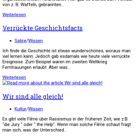
gewonnen!
von z. B. Waffeln, gebrannten…
Weihnachtsbasar
Weiterlesen
ein
Rückblick
Verrückte Geschichtsfacts
Beitrags-
Satire
/
Wissen
Kategorie:
Ich finde die Geschichte ist etwas wunderschönes, woraus man
viel lernen kann. Jedoch gab esdamals wie heute viele verrückte
Ereignisse. Zum Beispiel waren im zweiten Weltkrieg
Ferntrauungen erlaubt. Aber was…
Verrückte
Weiterlesen
Geschichtsfacts
Wir sind alle gleich!
Beitrags-
Kultur
/
Wissen
Kategorie:
Es gibt viele Filme über Rassismus in der früheren Zeit, wie z.B.
"die Jury " oder " the Help". Wenn man solche Filme schaut fragt
man sich, was der Unterschied…