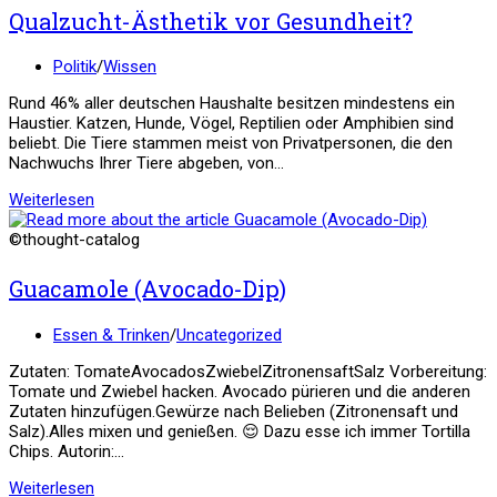
Qualzucht-Ästhetik vor Gesundheit?
Beitrags-
Politik
/
Wissen
Kategorie:
Rund 46% aller deutschen Haushalte besitzen mindestens ein
Haustier. Katzen, Hunde, Vögel, Reptilien oder Amphibien sind
beliebt. Die Tiere stammen meist von Privatpersonen, die den
Nachwuchs Ihrer Tiere abgeben, von…
Qualzucht-
Weiterlesen
Ästhetik
vor
©thought-catalog
Gesundheit?
Guacamole (Avocado-Dip)
Beitrags-
Essen & Trinken
/
Uncategorized
Kategorie:
Zutaten: TomateAvocadosZwiebelZitronensaftSalz Vorbereitung:
Tomate und Zwiebel hacken. Avocado pürieren und die anderen
Zutaten hinzufügen.Gewürze nach Belieben (Zitronensaft und
Salz).Alles mixen und genießen. 😌 Dazu esse ich immer Tortilla
Chips. Autorin:…
Guacamole
Weiterlesen